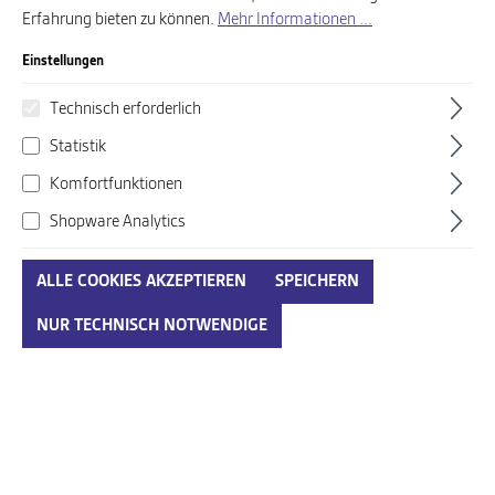
Erfahrung bieten zu können.
Mehr Informationen ...
Einstellungen
Technisch erforderlich
Statistik
Komfortfunktionen
Shopware Analytics
Birkenstock beige-kombi
Birkenstock blau
ALLE COOKIES AKZEPTIEREN
SPEICHERN
99,95 €*
90,00 €*
Ab
Ab
NUR TECHNISCH NOTWENDIGE
Neu