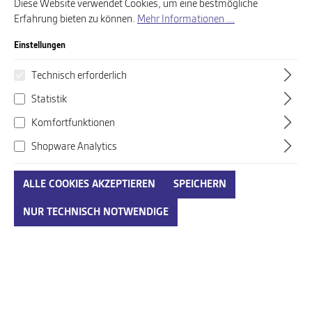
Diese Website verwendet Cookies, um eine bestmögliche
Erfahrung bieten zu können.
Mehr Informationen ...
Einstellungen
Produkte filtern
Technisch erforderlich
Statistik
%
%
Komfortfunktionen
Shopware Analytics
ALLE COOKIES AKZEPTIEREN
SPEICHERN
NUR TECHNISCH NOTWENDIGE
Bugatti blau-kombi
Bugatti braun-kombi
38,00 €*
38,00 €*
59,95 €*
59,95 €*
Ab
Ab
%