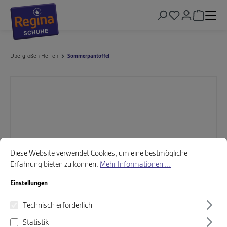
alt springen
Warenkor
Übergrößen Herren
Sommerpantoffel
Bildergalerie überspringen
Cookie-Voreinstellungen
Diese Website verwendet Cookies, um eine bestmögliche Erfahrung biet
Diese Website verwendet Cookies, um eine bestmögliche
Erfahrung bieten zu können.
Mehr Informationen ...
Einstellungen
Technisch erforderlich
Statistik