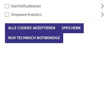
Komfortfunktionen
Shopware Analytics
ALLE COOKIES AKZEPTIEREN
SPEICHERN
Birkenstock blau
NUR TECHNISCH NOTWENDIGE
Art. Nr.:
720884001N0232
90,00 €*
Preise inkl. MwSt. zzgl. Versandkosten
auswählen
Größenumrechnungstabelle
Größe
IN DEN WARENKORB