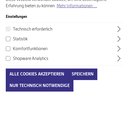
Erfahrung bieten zu können.
Mehr Informationen ...
Produkte filtern
Einstellungen
Technisch erforderlich
%
%
Statistik
Komfortfunktionen
Shopware Analytics
ALLE COOKIES AKZEPTIEREN
SPEICHERN
blau-kombi
blau-kombi
NUR TECHNISCH NOTWENDIGE
38,00 €*
38,00 €*
49,95 €*
49,95 €*
Ab
Ab