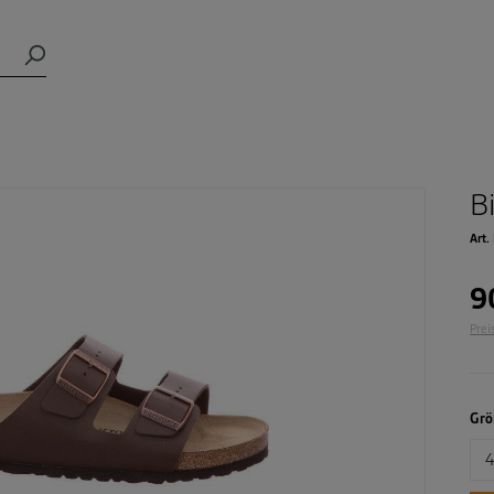
B
Art.
9
Prei
Grö