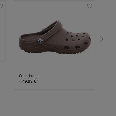
Crocs braun
Seib
49,99 €*
99
Ab
Ab