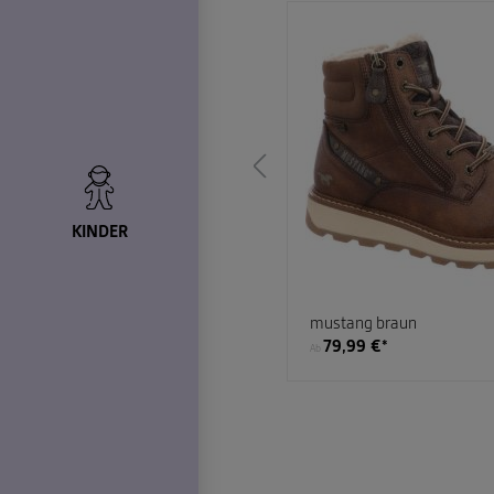
KINDER
aun
mustang braun
*
79,99 €*
Ab