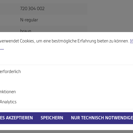
720 304 002
N-regular
braun
llungen
wendet Cookies, um eine bestmögliche Erfahrung bieten zu können.
Mehr
verwendet Cookies, um eine bestmögliche Erfahrung bieten zu können.
M
Synthetik
...
normal/breit
erforderlich
itsverordnung, GPSR)
nktionen
Analytics
IES AKZEPTIEREN
SPEICHERN
NUR TECHNISCH NOTWENDIGE