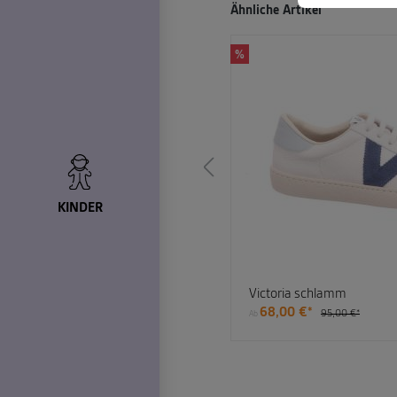
Produktgalerie überspringen
Ähnliche Artikel
%
KINDER
fer schlamm
Victoria schlamm
€*
68,00 €*
95,00 €*
Ab