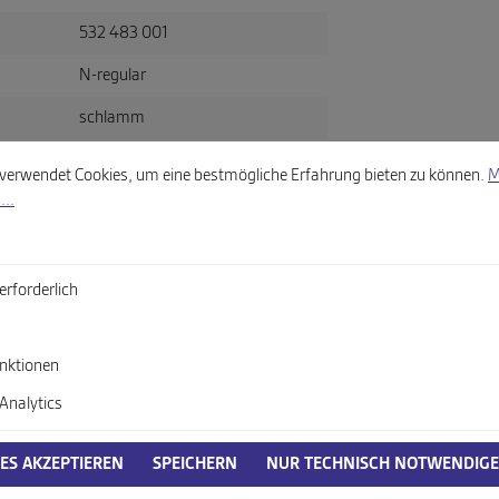
532 483 001
N-regular
schlamm
llungen
wendet Cookies, um eine bestmögliche Erfahrung bieten zu können.
Mehr
Nubuk
verwendet Cookies, um eine bestmögliche Erfahrung bieten zu können.
M
...
beige
norm breit
erforderlich
itsverordnung, GPSR)
nktionen
Analytics
IES AKZEPTIEREN
SPEICHERN
NUR TECHNISCH NOTWENDIGE