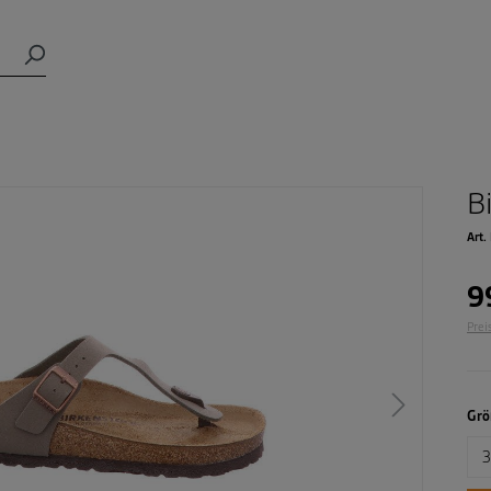
B
Art.
9
Prei
Grö