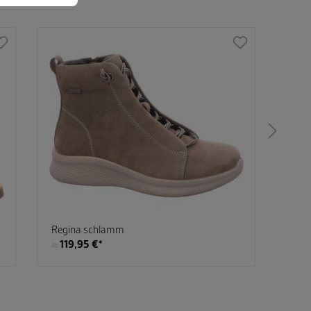
Regina schlamm
Man
119,95 €*
39
Ab
Ab