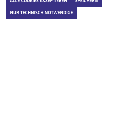
ALLE COOKIES AKZEPTIEREN
SPEICHERN
NUR TECHNISCH NOTWENDIGE
Produkte filtern
%
Regina schwarz
78,00 €*
169,95 €*
Ab
Jomos schwarz
89,95 €*
Ab