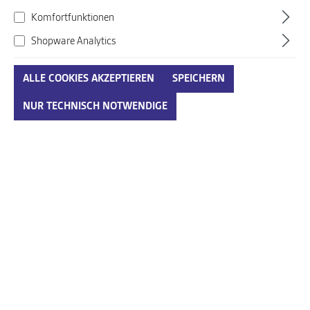
Komfortfunktionen
Shopware Analytics
ALLE COOKIES AKZEPTIEREN
SPEICHERN
Birkenstock braun
NUR TECHNISCH NOTWENDIGE
Art. Nr.:
720331001R0904
100,00 €*
Preise inkl. MwSt. zzgl. Versandkosten
auswählen
Größenumrechnungstabelle
Größe
IN DEN WARENKORB