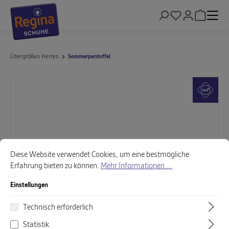
alt springen
Warenkor
Übergrößen Herren
Sommerpantoffel
Bildergalerie überspringen
Cookie-Voreinstellungen
Diese Website verwendet Cookies, um eine bestmögliche Erfahrung biet
Diese Website verwendet Cookies, um eine bestmögliche
Erfahrung bieten zu können.
Mehr Informationen ...
Einstellungen
Technisch erforderlich
Statistik