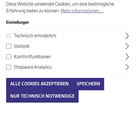
Diese Website verwendet Cookies, um eine bestmögliche
Schneeausflug am Wochenende – mit unseren Damen
Erfahrung bieten zu können.
Mehr Informationen ...
Schneestiefeln bleiben Ihre Füße warm und stilvoll. Entdecken Sie
die perfekte Balance zwischen Winterfestigkeit und zeitgemäßem
Einstellungen
Design.
Technisch erforderlich
Statistik
Produkte filtern
Komfortfunktionen
Shopware Analytics
ALLE COOKIES AKZEPTIEREN
SPEICHERN
NUR TECHNISCH NOTWENDIGE
Ara Shoes grau-kombi
Ara Shoes GREY
149,95 €*
149,95 €*
Ab
Ab