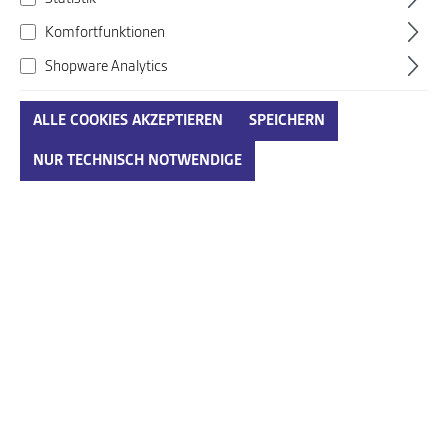
Komfortfunktionen
Shopware Analytics
ALLE COOKIES AKZEPTIEREN
SPEICHERN
Birkenstock schlamm
NUR TECHNISCH NOTWENDIGE
Art. Nr.:
530483002N0225
99,95 €*
Preise inkl. MwSt. zzgl. Versandkosten
auswählen
Größenumrechnungstabelle
Größe
IN DEN WARENKORB