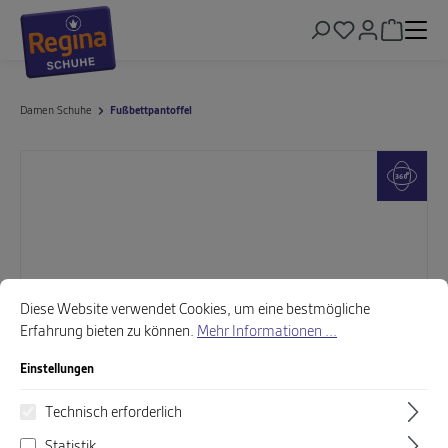
alt springen
Warenkor
Damen Schuhe
Fußbettpantoffel
Bildergalerie überspringen
Cookie-Voreinstellungen
Diese Website verwendet Cookies, um eine bestmögliche Erfahrung biet
Diese Website verwendet Cookies, um eine bestmögliche
Erfahrung bieten zu können.
Mehr Informationen ...
Einstellungen
Technisch erforderlich
Statistik