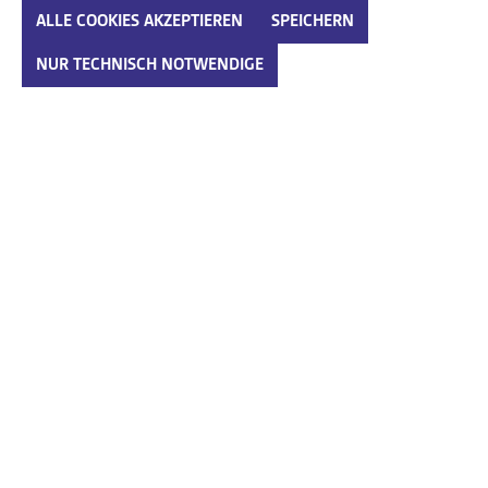
ALLE COOKIES AKZEPTIEREN
SPEICHERN
Produkte filtern
NUR TECHNISCH NOTWENDIGE
Regina schwarz-kombi
34,95 €*
Guess silber,platin
165,00 €*