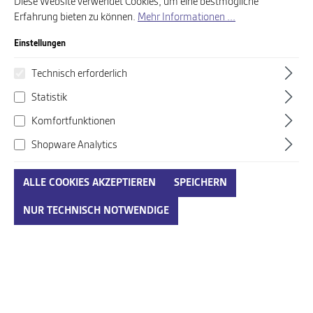
Diese Website verwendet Cookies, um eine bestmögliche
Erfahrung bieten zu können.
Mehr Informationen ...
Produkte filtern
Einstellungen
Technisch erforderlich
%
Statistik
Komfortfunktionen
Shopware Analytics
ALLE COOKIES AKZEPTIEREN
SPEICHERN
NUR TECHNISCH NOTWENDIGE
Bugatti beige
Bugatti beige-kombi
58,00 €*
79,95 €*
99,95 €*
Ab
Ab
%
%