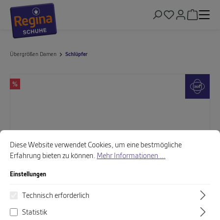
alt springen
Warenkor
Übergrößen Damen
Schlüpfer
Bildergalerie überspringen
%
Cookie-Voreinstellungen
Diese Website verwendet Cookies, um eine bestmögliche Erfahrung biet
Diese Website verwendet Cookies, um eine bestmögliche
Erfahrung bieten zu können.
Mehr Informationen ...
Einstellungen
Technisch erforderlich
Statistik