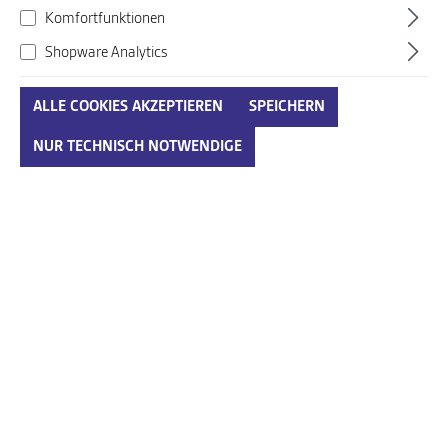
Komfortfunktionen
Shopware Analytics
ALLE COOKIES AKZEPTIEREN
SPEICHERN
Gabor Shoes blau
NUR TECHNISCH NOTWENDIGE
Art. Nr.:
738806002ENG19
88,00 €*
110,00 €*
(20% gespart)
Preise inkl. MwSt. zzgl. Versandkosten
auswählen
Größenumrechnungstabelle
Größe
IN DEN WARENKORB