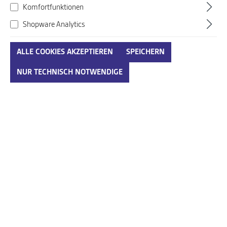
Komfortfunktionen
Shopware Analytics
ALLE COOKIES AKZEPTIEREN
SPEICHERN
NUR TECHNISCH NOTWENDIGE
Gabor Shoes blau
Art. Nr.:
737809900ENG18
89,95 €*
Preise inkl. MwSt. zzgl. Versandkosten
auswählen
Größenumrechnungstabelle
Größe
IN DEN WARENKORB