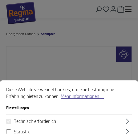
alt springen
Warenkor
Übergrößen Damen
Schlüpfer
Bildergalerie überspringen
Cookie-Voreinstellungen
Diese Website verwendet Cookies, um eine bestmögliche Erfahrung biet
Diese Website verwendet Cookies, um eine bestmögliche
Erfahrung bieten zu können.
Mehr Informationen ...
Einstellungen
Technisch erforderlich
Statistik