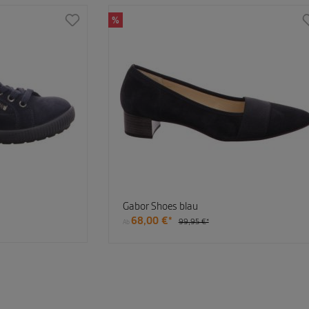
%
Gabor Shoes blau
68,00 €*
99,95 €*
Ab