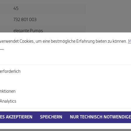
45
732 801 003
elegante Pumps
llungen
wendet Cookies, um eine bestmögliche Erfahrung bieten zu können.
Mehr
verwendet Cookies, um eine bestmögliche Erfahrung bieten zu können.
M
blau
...
Glattleder
G
erforderlich
itsverordnung, GPSR)
nktionen
Analytics
IES AKZEPTIEREN
SPEICHERN
NUR TECHNISCH NOTWENDIGE