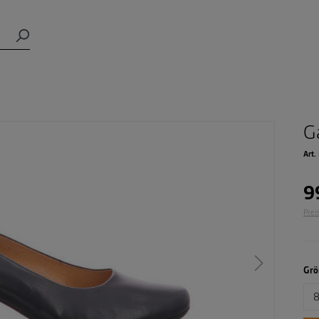
G
Art.
9
Prei
Grö