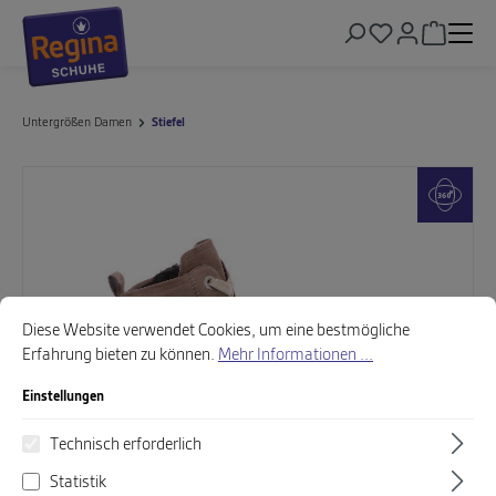
alt springen
Warenkor
Untergrößen Damen
Stiefel
Bildergalerie überspringen
Cookie-Voreinstellungen
Diese Website verwendet Cookies, um eine bestmögliche Erfahrung biet
Diese Website verwendet Cookies, um eine bestmögliche
Erfahrung bieten zu können.
Mehr Informationen ...
Einstellungen
Technisch erforderlich
Statistik