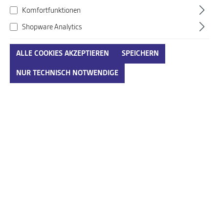
Komfortfunktionen
Shopware Analytics
ALLE COOKIES AKZEPTIEREN
SPEICHERN
Semler beige-kombi
NUR TECHNISCH NOTWENDIGE
Art. Nr.:
952493000ENG05
199,95 €*
Preise inkl. MwSt. zzgl. Versandkosten
auswählen
Größenumrechnungstabelle
Größe
IN DEN WARENKORB