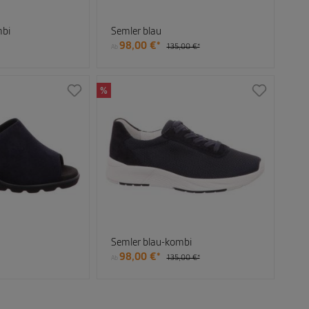
mbi
Semler blau
98,00 €*
135,00 €*
Ab
%
Semler blau-kombi
98,00 €*
135,00 €*
Ab