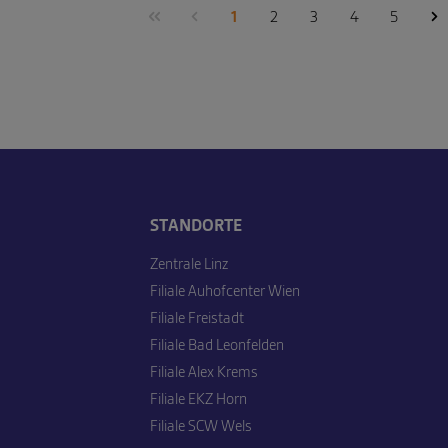
1
2
3
4
5
STANDORTE
Zentrale Linz
Filiale Auhofcenter Wien
Filiale Freistadt
Filiale Bad Leonfelden
Filiale Alex Krems
Filiale EKZ Horn
Filiale SCW Wels