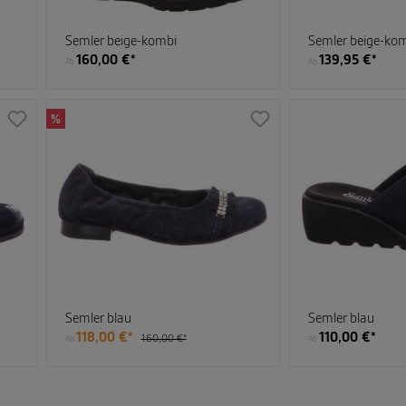
Semler beige-kombi
Semler beige-ko
160,00 €*
139,95 €*
Ab
Ab
%
Semler blau
Semler blau
118,00 €*
110,00 €*
160,00 €*
Ab
Ab