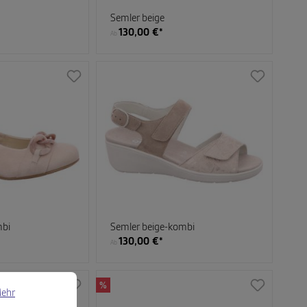
Semler beige
130,00 €*
Ab
mbi
Semler beige-kombi
130,00 €*
Ab
 Informationen ...
%
ehr