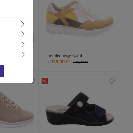
mbi
Semler beige-kombi
128,00 €*
180,00 €*
Ab
%