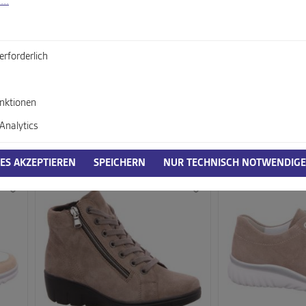
...
erforderlich
nktionen
Analytics
Semler beige-kombi
Semler beige-ko
120,00 €*
199,95 €*
Ab
Ab
IES AKZEPTIEREN
SPEICHERN
NUR TECHNISCH NOTWENDIGE