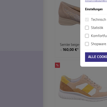
Informationen 
Einstellungen
Technisch 
Statistik
Komfortfu
Shopware 
Semler beige-kombi
160,00 €*
Ab
ALLE COOK
%