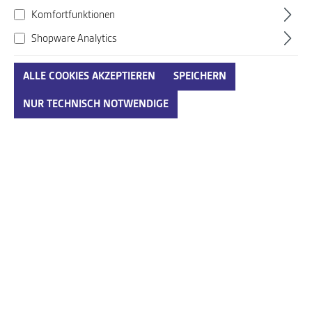
Komfortfunktionen
Shopware Analytics
ALLE COOKIES AKZEPTIEREN
SPEICHERN
Semler rot
NUR TECHNISCH NOTWENDIGE
Art. Nr.:
939501001ENG03
130,00 €*
Preise inkl. MwSt. zzgl. Versandkosten
auswählen
Größenumrechnungstabelle
Größe
IN DEN WARENKORB