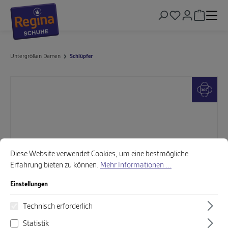
alt springen
Warenkor
Untergrößen Damen
Schlüpfer
Bildergalerie überspringen
Cookie-Voreinstellungen
Diese Website verwendet Cookies, um eine bestmögliche Erfahrung biet
Diese Website verwendet Cookies, um eine bestmögliche
Erfahrung bieten zu können.
Mehr Informationen ...
Einstellungen
Technisch erforderlich
Statistik