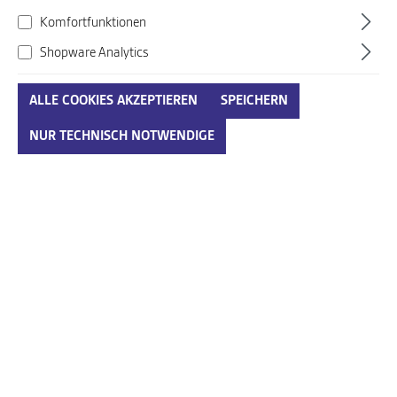
Komfortfunktionen
Shopware Analytics
ALLE COOKIES AKZEPTIEREN
SPEICHERN
Semler blau
NUR TECHNISCH NOTWENDIGE
Art. Nr.:
937886004ENG03
130,00 €*
Preise inkl. MwSt. zzgl. Versandkosten
auswählen
Größenumrechnungstabelle
Größe
IN DEN WARENKORB