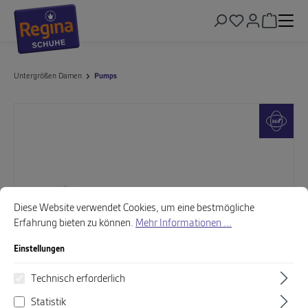
alt springen
Warenkor
Untergrößen Damen
Pumps
Bildergalerie überspringen
Cookie-Voreinstellungen
Diese Website verwendet Cookies, um eine bestmögliche Erfahrung biet
Diese Website verwendet Cookies, um eine bestmögliche
Erfahrung bieten zu können.
Mehr Informationen ...
Einstellungen
Technisch erforderlich
Statistik