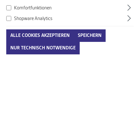
Komfortfunktionen
Shopware Analytics
ALLE COOKIES AKZEPTIEREN
SPEICHERN
Semler beige
NUR TECHNISCH NOTWENDIGE
Art. Nr.:
932406008ENG03
150,00 €*
Preise inkl. MwSt. zzgl. Versandkosten
auswählen
Größenumrechnungstabelle
Größe
IN DEN WARENKORB