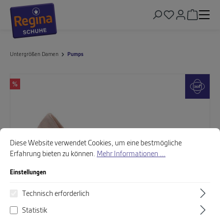
alt springen
Warenkor
Untergrößen Damen
Pumps
Bildergalerie überspringen
%
Cookie-Voreinstellungen
Diese Website verwendet Cookies, um eine bestmögliche Erfahrung biet
Diese Website verwendet Cookies, um eine bestmögliche
Erfahrung bieten zu können.
Mehr Informationen ...
Einstellungen
Technisch erforderlich
Statistik