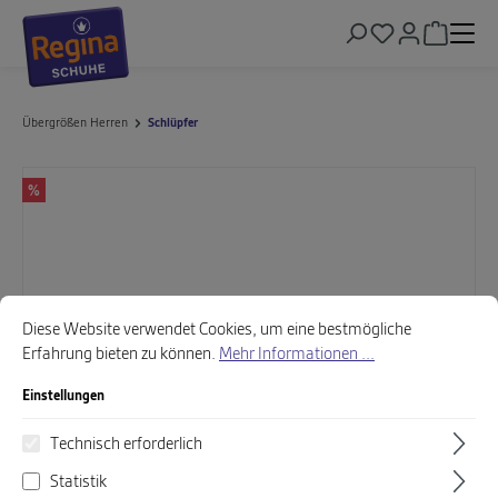
alt springen
Warenkor
Übergrößen Herren
Schlüpfer
Bildergalerie überspringen
%
Cookie-Voreinstellungen
Diese Website verwendet Cookies, um eine bestmögliche Erfahrung biet
Diese Website verwendet Cookies, um eine bestmögliche
Erfahrung bieten zu können.
Mehr Informationen ...
Einstellungen
Technisch erforderlich
Statistik