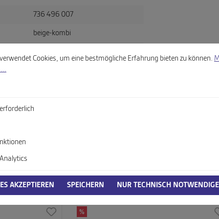
736 496 007
beige-kombi
llungen
wendet Cookies, um eine bestmögliche Erfahrung bieten zu können.
Mehr
Velours
verwendet Cookies, um eine bestmögliche Erfahrung bieten zu können.
M
...
G
itsverordnung, GPSR)
erforderlich
nktionen
Analytics
IES AKZEPTIEREN
SPEICHERN
NUR TECHNISCH NOTWENDIGE
%