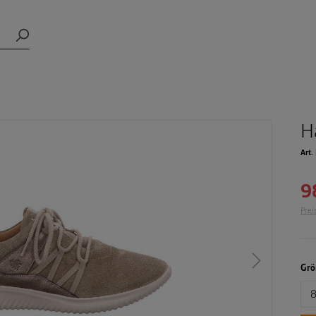
H
Art.
9
Prei
Grö