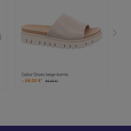
Gabor Shoes beige-kombi
Gabo
68,00 €*
68
89,95 €*
Ab
Ab