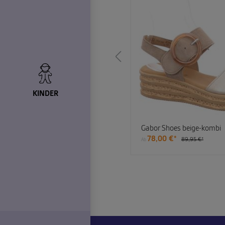
KINDER
beige-kombi
Gabor Shoes beige-kombi
*
78,00 €*
89,95 €*
Ab