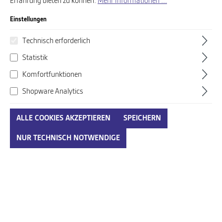
Erfahrung bieten zu können.
Mehr Informationen ...
Einstellungen
Ara Shoes beige
Ara Shoes beige
Technisch erforderlich
58,00 €*
68,00 €*
99,95 €*
99,95 €*
Ab
Ab
Statistik
Komfortfunktionen
%
%
Shopware Analytics
ALLE COOKIES AKZEPTIEREN
SPEICHERN
NUR TECHNISCH NOTWENDIGE
Ara Shoes beige
Ara Shoes beige
68,00 €*
78,00 €*
89,95 €*
139,95 €*
Ab
Ab
%
%