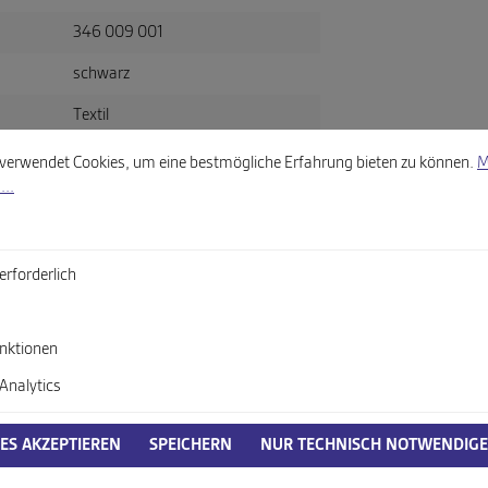
346 009 001
schwarz
Textil
llungen
wendet Cookies, um eine bestmögliche Erfahrung bieten zu können.
Mehr
verwendet Cookies, um eine bestmögliche Erfahrung bieten zu können.
M
itsverordnung, GPSR)
...
erforderlich
oduktsicherheitsverordnung, GPSR)
nktionen
Analytics
IES AKZEPTIEREN
SPEICHERN
NUR TECHNISCH NOTWENDIGE