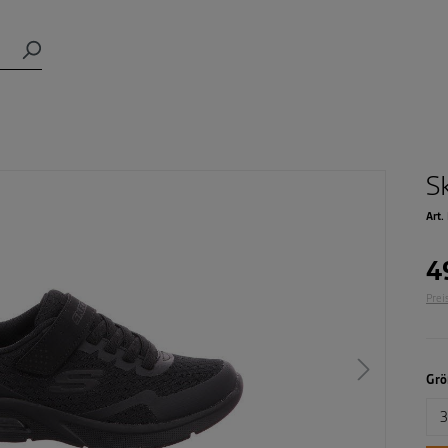
S
Art.
4
Prei
Grö