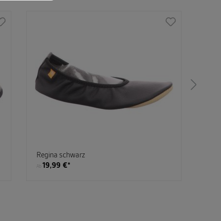
Regina schwarz
Skec
19,99 €*
49
Ab
Ab