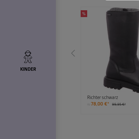
%
KINDER
chwarz
Richter schwarz
*
78,00 €*
99,95 €*
Ab