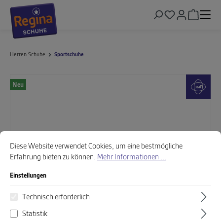
alt springen
Warenkor
Herren Schuhe
Sportschuhe
Bildergalerie überspringen
Neu
Cookie-Voreinstellungen
Diese Website verwendet Cookies, um eine bestmögliche Erfahrung biet
Diese Website verwendet Cookies, um eine bestmögliche
Erfahrung bieten zu können.
Mehr Informationen ...
Einstellungen
Technisch erforderlich
Statistik