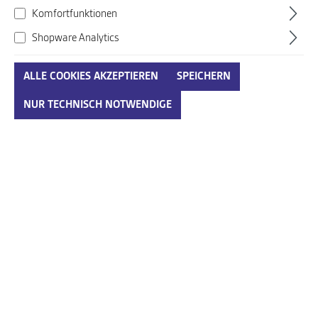
Komfortfunktionen
Shopware Analytics
ALLE COOKIES AKZEPTIEREN
SPEICHERN
Conway weiß-kombi
NUR TECHNISCH NOTWENDIGE
Art. Nr.:
800191002N0230
39,95 €*
Preise inkl. MwSt. zzgl. Versandkosten
auswählen
Größenumrechnungstabelle
Größe
IN DEN WARENKORB