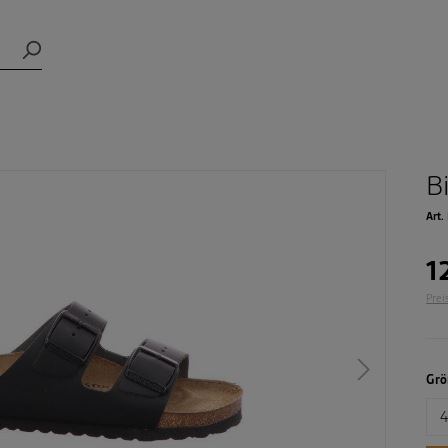
B
Art.
1
Prei
Grö