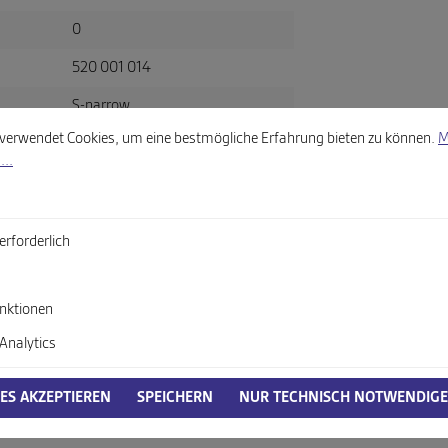
0
520 001 014
S-narrow
llungen
wendet Cookies, um eine bestmögliche Erfahrung bieten zu können.
Mehr
verwendet Cookies, um eine bestmögliche Erfahrung bieten zu können.
M
schwarz
...
Glattleder
erforderlich
itsverordnung, GPSR)
nktionen
Analytics
IES AKZEPTIEREN
SPEICHERN
NUR TECHNISCH NOTWENDIGE