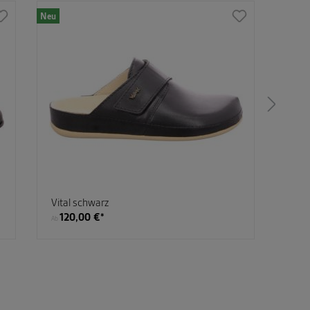
Neu
Vital schwarz
Skec
120,00 €*
89
Ab
Ab