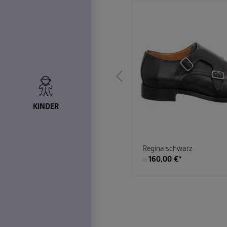
hwarz
*
KINDER
Regina schwarz
160,00 €*
Ab