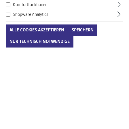
Komfortfunktionen
Shopware Analytics
ALLE COOKIES AKZEPTIEREN
SPEICHERN
Paul Green beige
NUR TECHNISCH NOTWENDIGE
Art. Nr.:
260403009ENG11
179,95 €*
Preise inkl. MwSt. zzgl. Versandkosten
auswählen
Größenumrechnungstabelle
Größe
IN DEN WARENKORB