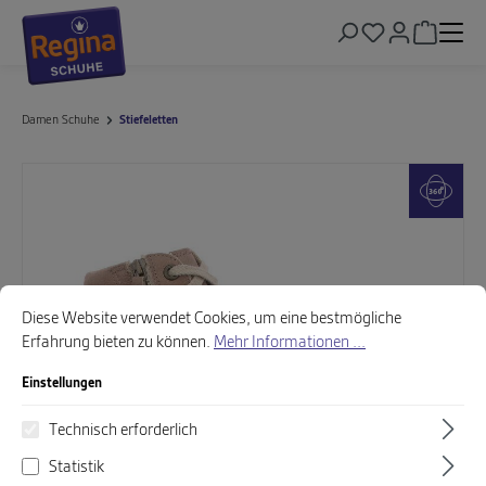
alt springen
Warenkor
Damen Schuhe
Stiefeletten
Bildergalerie überspringen
Cookie-Voreinstellungen
Diese Website verwendet Cookies, um eine bestmögliche Erfahrung biet
Diese Website verwendet Cookies, um eine bestmögliche
Erfahrung bieten zu können.
Mehr Informationen ...
Einstellungen
Technisch erforderlich
Statistik