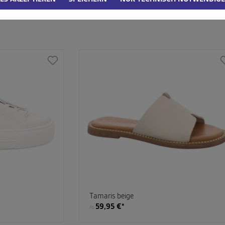
Tamaris beige
59,95 €*
Ab