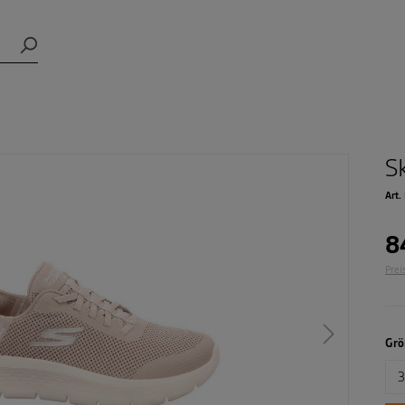
S
Art.
8
Prei
Grö