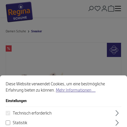
alt springen
Warenkor
Damen Schuhe
Sneaker
Bildergalerie überspringen
%
Cookie-Voreinstellungen
Diese Website verwendet Cookies, um eine bestmögliche Erfahrung biet
Diese Website verwendet Cookies, um eine bestmögliche
Erfahrung bieten zu können.
Mehr Informationen ...
Einstellungen
Technisch erforderlich
Statistik