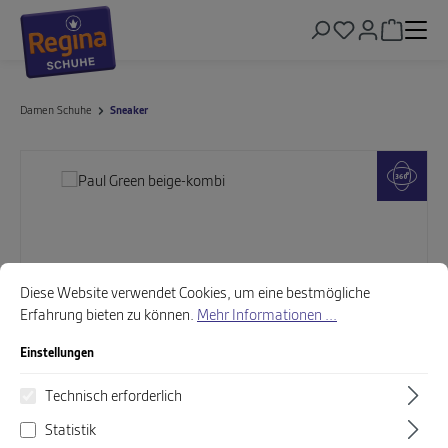
alt springen
Warenkor
Damen Schuhe
Sneaker
Bildergalerie überspringen
Cookie-Voreinstellungen
Diese Website verwendet Cookies, um eine bestmögliche Erfahrung biet
Diese Website verwendet Cookies, um eine bestmögliche
Erfahrung bieten zu können.
Mehr Informationen ...
Einstellungen
Technisch erforderlich
Statistik