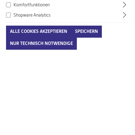
Komfortfunktionen
Shopware Analytics
ALLE COOKIES AKZEPTIEREN
SPEICHERN
Paul Green beige-kombi
NUR TECHNISCH NOTWENDIGE
Art. Nr.:
247493002ENG08
174,95 €*
Preise inkl. MwSt. zzgl. Versandkosten
auswählen
Größenumrechnungstabelle
Größe
IN DEN WARENKORB