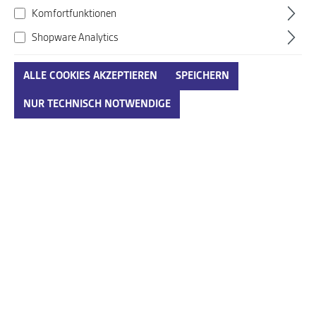
Komfortfunktionen
Shopware Analytics
ALLE COOKIES AKZEPTIEREN
SPEICHERN
Waldlaeufer weiß-kombi
NUR TECHNISCH NOTWENDIGE
Art. Nr.:
031191005ENG09
130,00 €*
Preise inkl. MwSt. zzgl. Versandkosten
auswählen
Größenumrechnungstabelle
Größe
IN DEN WARENKORB