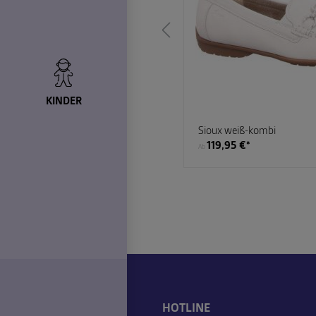
KINDER
n weiß-kombi
Sioux weiß-kombi
€*
119,95 €*
Ab
HOTLINE