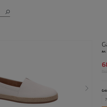
G
Art.
6
Prei
Grö