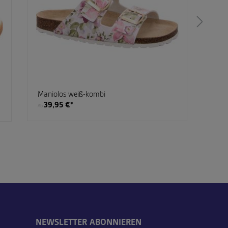
Maniolos weiß-kombi
Tama
39,95 €*
69
Ab
Ab
NEWSLETTER ABONNIEREN