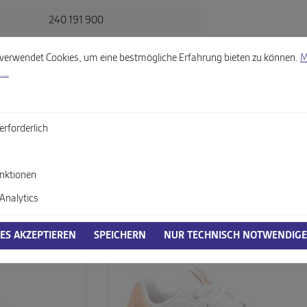
240 191 900
llungen
wendet Cookies, um eine bestmögliche Erfahrung bieten zu können.
Mehr
weiß-kombi
verwendet Cookies, um eine bestmögliche Erfahrung bieten zu können.
M
Glattleder
...
itsverordnung, GPSR)
erforderlich
nktionen
Analytics
IES AKZEPTIEREN
SPEICHERN
NUR TECHNISCH NOTWENDIGE
%