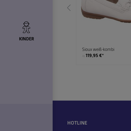
KINDER
n weiß-kombi
Sioux weiß-kombi
€*
119,95 €*
Ab
HOTLINE