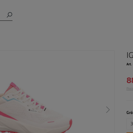
I
Art.
8
Prei
Grö