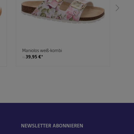
Maniolos weiß-kombi
Tama
39,95 €*
69
Ab
Ab
NEWSLETTER ABONNIEREN