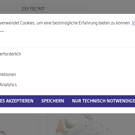
233 192 901
llungen
wendet Cookies, um eine bestmögliche Erfahrung bieten zu können.
Mehr
weiß-kombi
verwendet Cookies, um eine bestmögliche Erfahrung bieten zu können.
M
...
wasserdicht!
itsverordnung, GPSR)
erforderlich
nktionen
Analytics
IES AKZEPTIEREN
SPEICHERN
NUR TECHNISCH NOTWENDIGE
%