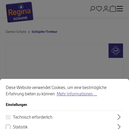
alt springen
Warenkor
Damen Schuhe
Schlüpfer/Trotteur
Bildergalerie überspringen
Cookie-Voreinstellungen
Diese Website verwendet Cookies, um eine bestmögliche Erfahrung biet
Diese Website verwendet Cookies, um eine bestmögliche
Erfahrung bieten zu können.
Mehr Informationen ...
Einstellungen
Technisch erforderlich
Statistik