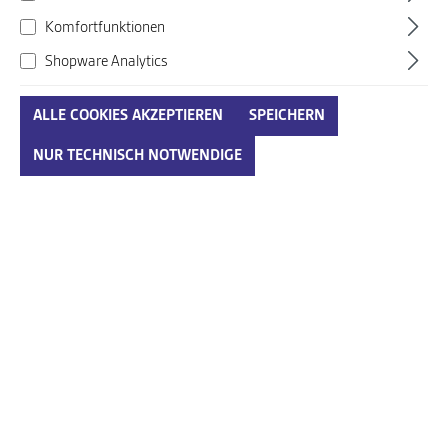
Komfortfunktionen
Shopware Analytics
ALLE COOKIES AKZEPTIEREN
SPEICHERN
Caprice beige
NUR TECHNISCH NOTWENDIGE
Art. Nr.:
243406005EUG23
89,95 €*
Preise inkl. MwSt. zzgl. Versandkosten
auswählen
Größenumrechnungstabelle
Größe
IN DEN WARENKORB