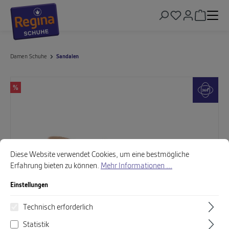
alt springen
Warenkor
Damen Schuhe
Sandalen
Bildergalerie überspringen
%
Cookie-Voreinstellungen
Diese Website verwendet Cookies, um eine bestmögliche Erfahrung biet
Diese Website verwendet Cookies, um eine bestmögliche
Erfahrung bieten zu können.
Mehr Informationen ...
Einstellungen
Technisch erforderlich
Statistik