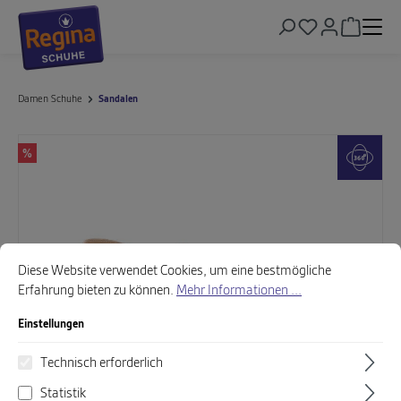
alt springen
Warenkor
Damen Schuhe
Sandalen
Bildergalerie überspringen
%
Cookie-Voreinstellungen
Diese Website verwendet Cookies, um eine bestmögliche Erfahrung biet
Diese Website verwendet Cookies, um eine bestmögliche
Erfahrung bieten zu können.
Mehr Informationen ...
Einstellungen
Technisch erforderlich
Statistik