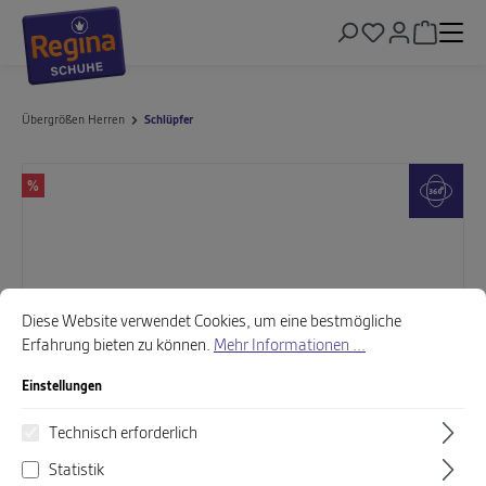
alt springen
Warenkor
Übergrößen Herren
Schlüpfer
Bildergalerie überspringen
%
Cookie-Voreinstellungen
Diese Website verwendet Cookies, um eine bestmögliche Erfahrung biet
Diese Website verwendet Cookies, um eine bestmögliche
Erfahrung bieten zu können.
Mehr Informationen ...
Einstellungen
Technisch erforderlich
Statistik