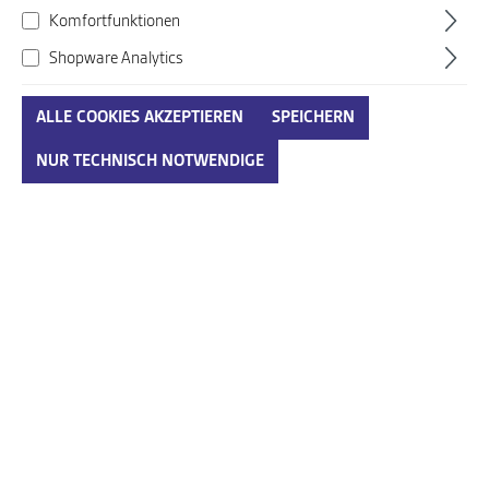
Komfortfunktionen
Shopware Analytics
ALLE COOKIES AKZEPTIEREN
SPEICHERN
Jomos grau
NUR TECHNISCH NOTWENDIGE
Art. Nr.:
707203001EUG33
88,00 €*
110,00 €*
(20% gespart)
Preise inkl. MwSt. zzgl. Versandkosten
auswählen
Größenumrechnungstabelle
Größe
IN DEN WARENKORB