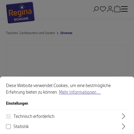
alt springen
Warenkor
Taschen, Geldtaschen und Socken
Diverses
Bildergalerie überspringen
Cookie-Voreinstellungen
Diese Website verwendet Cookies, um eine bestmögliche Erfahrung biet
Diese Website verwendet Cookies, um eine bestmögliche
Erfahrung bieten zu können.
Mehr Informationen ...
Einstellungen
Technisch erforderlich
Statistik