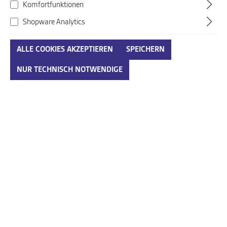
Komfortfunktionen
Shopware Analytics
ALLE COOKIES AKZEPTIEREN
SPEICHERN
NUR TECHNISCH NOTWENDIGE
Replay grün
Art. Nr.:
66770900400001
49,00 €*
Preise inkl. MwSt. zzgl. Versandkosten
IN DEN WARENKORB
Fragen zum Artikel?
Abholung in der Filiale:
Lieblingsschuh gleich