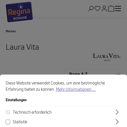
alt springen
Warenkor
Marken
Laura Vita
Cookie-Voreinstellungen
Diese Website verwendet Cookies, um eine bestmögliche Erfahrung biet
Diese Website verwendet Cookies, um eine bestmögliche
Erfahrung bieten zu können.
Mehr Informationen ...
%
Einstellungen
Technisch erforderlich
Statistik