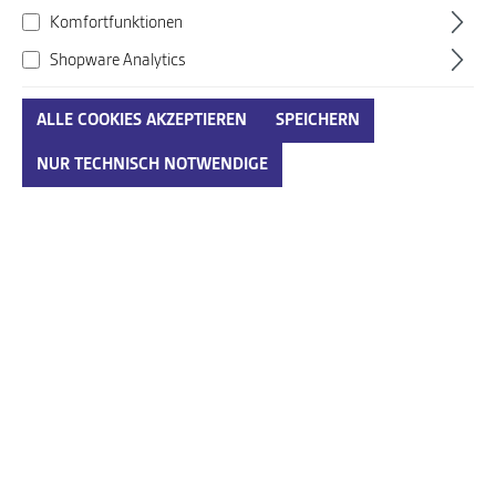
Komfortfunktionen
Shopware Analytics
ALLE COOKIES AKZEPTIEREN
SPEICHERN
Maniolos schwarz-kombi
NUR TECHNISCH NOTWENDIGE
Art. Nr.:
360094040EUG18
29,95 €*
Preise inkl. MwSt. zzgl. Versandkosten
auswählen
Größenumrechnungstabelle
Größe
IN DEN WARENKORB