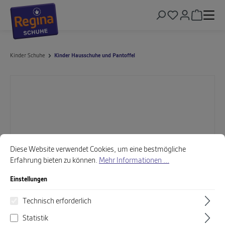
alt springen
Warenkor
Kinder Schuhe
Kinder Hausschuhe und Pantoffel
Bildergalerie überspringen
Cookie-Voreinstellungen
Diese Website verwendet Cookies, um eine bestmögliche Erfahrung biet
Diese Website verwendet Cookies, um eine bestmögliche
Erfahrung bieten zu können.
Mehr Informationen ...
Einstellungen
Technisch erforderlich
Statistik