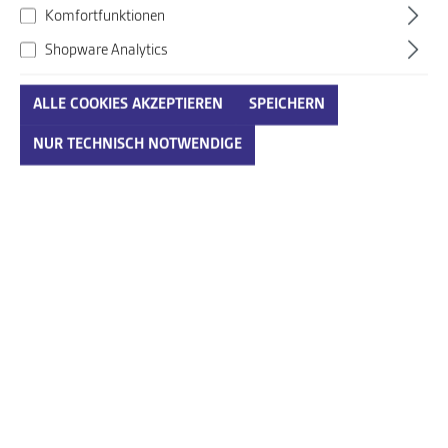
Komfortfunktionen
Shopware Analytics
ALLE COOKIES AKZEPTIEREN
SPEICHERN
Legero grau-kombi
NUR TECHNISCH NOTWENDIGE
Art. Nr.:
266292009ENG12
140,00 €*
Preise inkl. MwSt. zzgl. Versandkosten
auswählen
Größenumrechnungstabelle
Größe
IN DEN WARENKORB