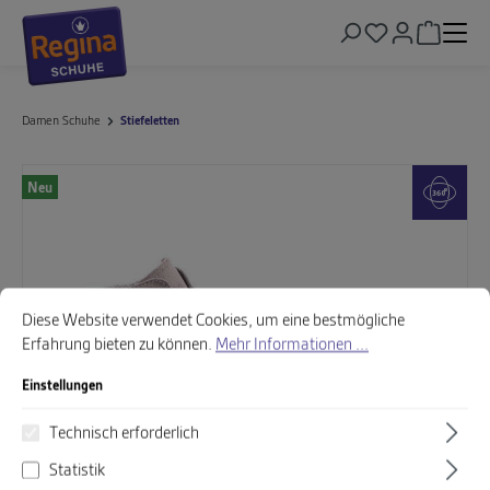
alt springen
Warenkor
Damen Schuhe
Stiefeletten
Bildergalerie überspringen
Neu
Cookie-Voreinstellungen
Diese Website verwendet Cookies, um eine bestmögliche Erfahrung biet
Diese Website verwendet Cookies, um eine bestmögliche
Erfahrung bieten zu können.
Mehr Informationen ...
Einstellungen
Technisch erforderlich
Statistik