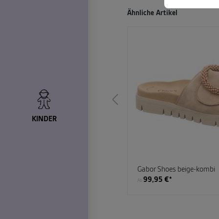
Produktgalerie überspringen
Ähnliche Artikel
KINDER
eige-kombi
Gabor Shoes beige-kombi
€*
99,95 €*
79,95 €*
Ab