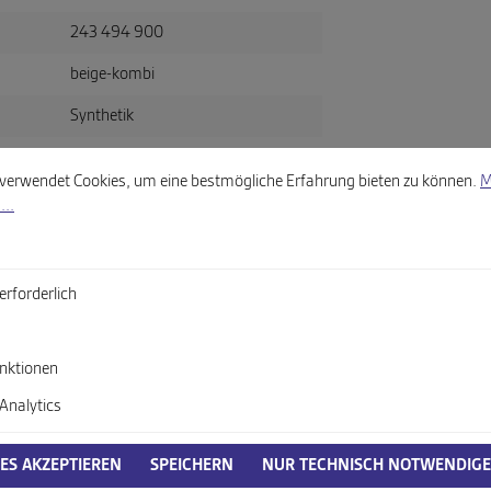
243 494 900
beige-kombi
Synthetik
llungen
wendet Cookies, um eine bestmögliche Erfahrung bieten zu können.
Mehr
verwendet Cookies, um eine bestmögliche Erfahrung bieten zu können.
M
itsverordnung, GPSR)
...
erforderlich
oduktsicherheitsverordnung, GPSR)
nktionen
Analytics
IES AKZEPTIEREN
SPEICHERN
NUR TECHNISCH NOTWENDIGE