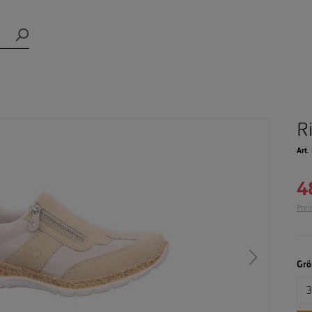
R
Art.
4
Prei
Grö