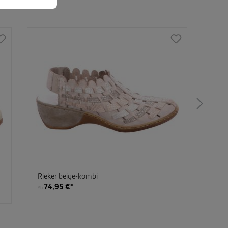
%
Rieker beige-kombi
Tama
74,95 €*
38
Ab
Ab