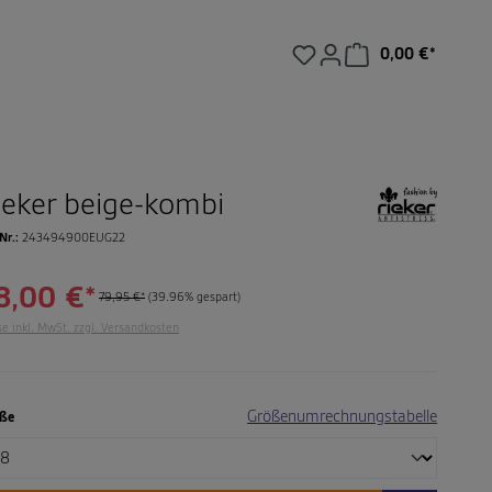
0,00 €*
Warenkorb enthält 0
ieker beige-kombi
 Nr.:
243494900EUG22
8,00 €*
79,95 €*
(39.96% gespart)
se inkl. MwSt. zzgl. Versandkosten
auswählen
Größenumrechnungstabelle
ße