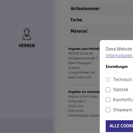
Artikelnummer:
Farbe:
Material:
Cookie-Voreinste
Diese Website ver
HERREN
Diese Website 
Angaben zum Hersteller (EU-Produktsicherhe
RIEKER Schuh AG
Informationen 
Stockwiesenstraße 1
8240 Thayngen
Einstellungen
Schweiz
a.feger@rieker.net
www.rieker.com
Technisch 
Statistik
Angaben zur verantwortlichen Person (EU-Pr
Regina Schuh GmbH
Komfortfu
Feilstraße 5
4020 Linz
Shopware 
Österreich
office@regina-schuhe.com
ALLE COOK